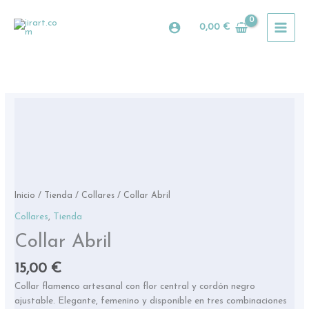
Ir
al
0,00
€
contenido
Collar
Abril
cantidad
Inicio
/
Tienda
/
Collares
/ Collar Abril
Collares
,
Tienda
Collar Abril
15,00
€
Collar flamenco artesanal con flor central y cordón negro
ajustable. Elegante, femenino y disponible en tres combinaciones