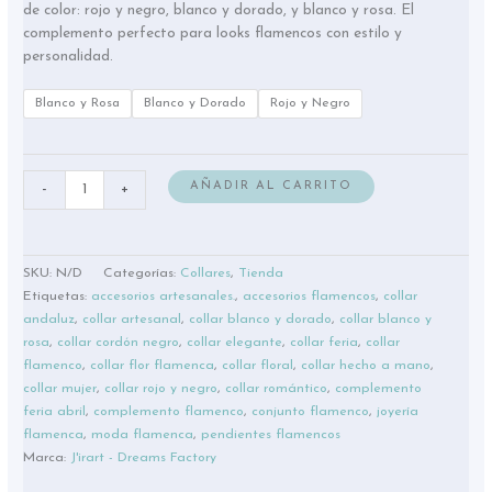
de color: rojo y negro, blanco y dorado, y blanco y rosa. El
complemento perfecto para looks flamencos con estilo y
personalidad.
Blanco y Rosa
Blanco y Dorado
Rojo y Negro
AÑADIR AL CARRITO
-
+
SKU:
N/D
Categorías:
Collares
,
Tienda
Etiquetas:
accesorios artesanales.
,
accesorios flamencos
,
collar
andaluz
,
collar artesanal
,
collar blanco y dorado
,
collar blanco y
rosa
,
collar cordón negro
,
collar elegante
,
collar feria
,
collar
flamenco
,
collar flor flamenca
,
collar floral
,
collar hecho a mano
,
collar mujer
,
collar rojo y negro
,
collar romántico
,
complemento
feria abril
,
complemento flamenco
,
conjunto flamenco
,
joyería
flamenca
,
moda flamenca
,
pendientes flamencos
Marca:
J'irart - Dreams Factory