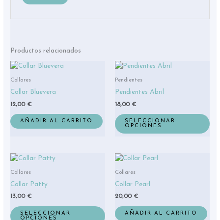
Productos relacionados
Est
pro
Collares
Pendientes
tie
Collar Bluevera
Pendientes Abril
múl
12,00
€
18,00
€
var
La
AÑADIR AL CARRITO
SELECCIONAR
OPCIONES
opc
se
pue
Este
eleg
producto
en
Collares
Collares
tiene
la
Collar Patty
Collar Pearl
múltiples
pág
13,00
€
20,00
€
variantes.
de
Las
pro
SELECCIONAR
AÑADIR AL CARRITO
OPCIONES
opciones