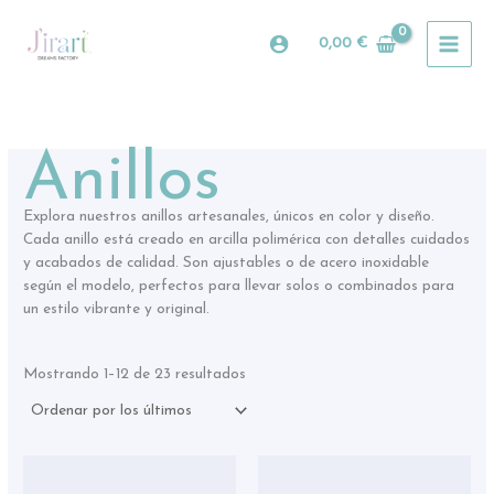
Ordenado
Ir
por
al
los
0,00
€
últimos
contenido
Anillos
Explora nuestros anillos artesanales, únicos en color y diseño.
Cada anillo está creado en arcilla polimérica con detalles cuidados
y acabados de calidad. Son ajustables o de acero inoxidable
según el modelo, perfectos para llevar solos o combinados para
un estilo vibrante y original.
Mostrando 1–12 de 23 resultados
Est
pro