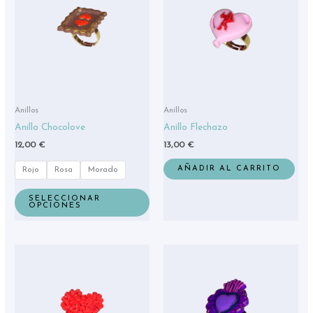
múltiples
variantes.
Las
opciones
se
pueden
elegir
Anillos
Anillos
en
Anillo Chocolove
Anillo Flechazo
la
12,00
€
13,00
€
página
de
AÑADIR AL CARRITO
Rojo
Rosa
Morado
producto
SELECCIONAR
OPCIONES
Este
producto
tiene
múltiples
variantes.