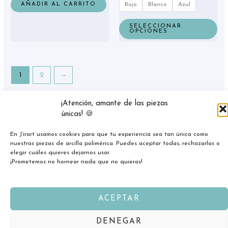
AÑADIR AL CARRITO
Rojo
Blanco
Azul
pro
SELECCIONAR
OPCIONES
1
2
→
¡Atención, amante de las piezas
únicas! 🍪
En J’irart usamos cookies para que tu experiencia sea tan única como
nuestras piezas de arcilla polimérica. Puedes aceptar todas, rechazarlas o
Copyright © 2026 jirart.com
elegir cuáles quieres dejarnos usar.
¡Prometemos no hornear nada que no quieras!
ACEPTAR
DENEGAR