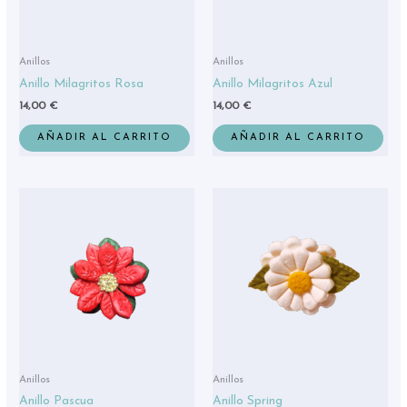
Anillos
Anillos
Anillo Milagritos Rosa
Anillo Milagritos Azul
14,00
€
14,00
€
AÑADIR AL CARRITO
AÑADIR AL CARRITO
Est
pro
tie
múl
var
La
opc
se
pue
eleg
Anillos
Anillos
en
Anillo Pascua
Anillo Spring
la