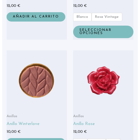
12,00
€
12,00
€
pág
de
AÑADIR AL CARRITO
Blanco
Rosa Vintage
pro
SELECCIONAR
OPCIONES
Est
pro
tie
múl
var
La
opc
se
pue
eleg
Anillos
Anillos
en
Anillo Winterlove
Anillo Rose
la
10,00
€
12,00
€
pág
de