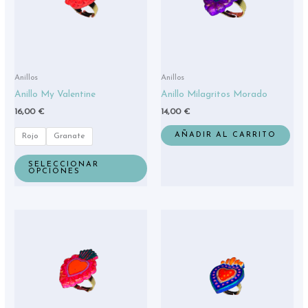
Las
opciones
se
pueden
elegir
Anillos
Anillos
en
Anillo My Valentine
Anillo Milagritos Morado
la
16,00
€
14,00
€
página
de
AÑADIR AL CARRITO
Rojo
Granate
producto
SELECCIONAR
OPCIONES