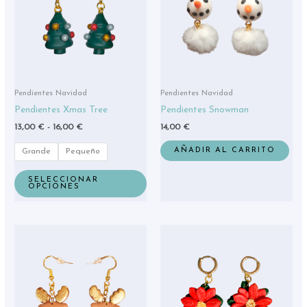
hasta
variantes.
16,00 €
Las
opciones
se
pueden
elegir
Pendientes Navidad
Pendientes Navidad
en
Pendientes Xmas Tree
Pendientes Snowman
la
13,00
€
-
16,00
€
14,00
€
página
de
AÑADIR AL CARRITO
Grande
Pequeño
producto
SELECCIONAR
OPCIONES