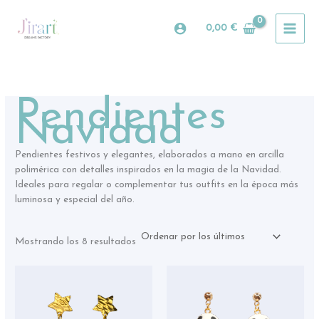
Ordenado
Ir
por
al
los
0,00
€
últimos
contenido
Pendientes
Navidad
Pendientes festivos y elegantes, elaborados a mano en arcilla
polimérica con detalles inspirados en la magia de la Navidad.
Ideales para regalar o complementar tus outfits en la época más
luminosa y especial del año.
Mostrando los 8 resultados
Rango
Este
de
producto
precios:
tiene
desde
13,00 €
múltiples