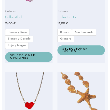
pueden
pue
elegir
eleg
Collares
Collares
en
en
Collar Abril
Collar Patty
la
la
15,00
€
13,00
€
página
pág
de
de
Blanco y Rosa
Blanco
Azul Lavanda
producto
pro
Blanco y Dorado
Granate
Rojo y Negro
SELECCIONAR
OPCIONES
SELECCIONAR
OPCIONES