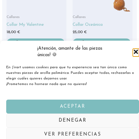
Collares
Collares
Collar My Valentine
Collar Oceánica
18,00
€
25,00
€
AÑADIR AL CARRITO
AÑADIR AL CARRITO
¡Atención, amante de las piezas
únicas! 🍪
En J’irart usamos cookies para que tu experiencia sea tan única como
nuestras piezas de arcilla polimérica. Puedes aceptar todas, rechazarlas o
elegir cuáles quieres dejarnos usar.
¡Prometemos no hornear nada que no quieras!
Copyright © 2026 jirart.com
ACEPTAR
DENEGAR
VER PREFERENCIAS