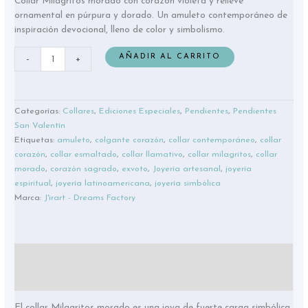
Collar Milagritos morado con corazón violeta y relieve
ornamental en púrpura y dorado. Un amuleto contemporáneo de
inspiración devocional, lleno de color y simbolismo.
AÑADIR AL CARRITO
-
+
Categorías:
Collares
,
Ediciones Especiales
,
Pendientes
,
Pendientes
San Valentín
Etiquetas:
amuleto
,
colgante corazón
,
collar contemporáneo
,
collar
corazón
,
collar esmaltado
,
collar llamativo
,
collar milagritos
,
collar
morado
,
corazón sagrado
,
exvoto
,
Joyería artesanal
,
joyería
espiritual
,
joyería latinoamericana
,
joyería simbólica
Marca:
J'irart - Dreams Factory
Descripción
Valoraciones (0)
El collar Milagritos morado es una joya de fuerte carga simbólica