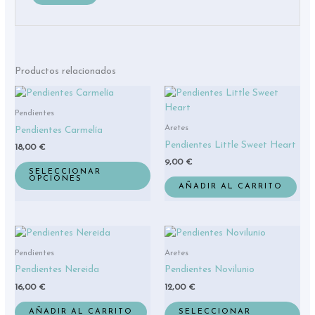
Productos relacionados
Este
producto
Pendientes
tiene
Aretes
Pendientes Carmelía
múltiples
Pendientes Little Sweet Heart
18,00
€
variantes.
9,00
€
Las
SELECCIONAR
OPCIONES
opciones
AÑADIR AL CARRITO
se
pueden
elegir
Est
en
pro
Pendientes
Aretes
la
tie
página
Pendientes Nereida
Pendientes Novilunio
múl
de
16,00
€
12,00
€
var
producto
La
AÑADIR AL CARRITO
SELECCIONAR