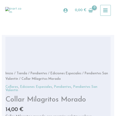
Ir
al
0,00
€
contenido
Collar
Milagritos
Morado
cantidad
Inicio
/
Tienda
/
Pendientes
/
Ediciones Especiales
/
Pendientes San
Valentín
/ Collar Milagritos Morado
Collares
,
Ediciones Especiales
,
Pendientes
,
Pendientes San
Valentín
Collar Milagritos Morado
14,00
€