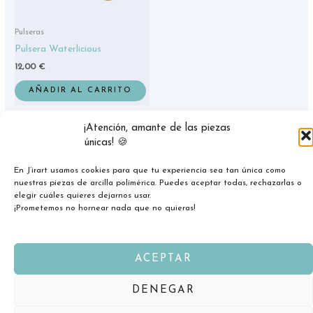
Pulseras
Pulsera Waterlicious
12,00
€
AÑADIR AL CARRITO
¡Atención, amante de las piezas
únicas! 🍪
En J’irart usamos cookies para que tu experiencia sea tan única como
nuestras piezas de arcilla polimérica. Puedes aceptar todas, rechazarlas o
elegir cuáles quieres dejarnos usar.
¡Prometemos no hornear nada que no quieras!
ACEPTAR
Copyright © 2026 jirart.com
DENEGAR