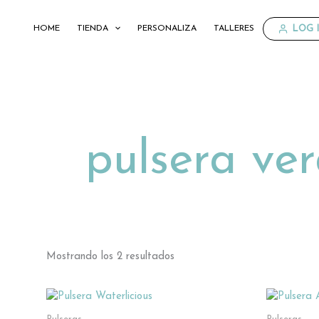
Ordenado
Ir
por
al
los
LOG I
HOME
TIENDA
PERSONALIZA
TALLERES
últimos
contenido
pulsera ve
Mostrando los 2 resultados