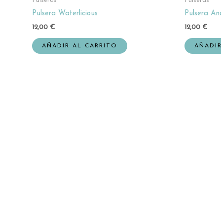
Pulseras
Pulseras
Pulsera Waterlicious
Pulsera An
12,00
€
12,00
€
AÑADIR AL CARRITO
AÑADIR