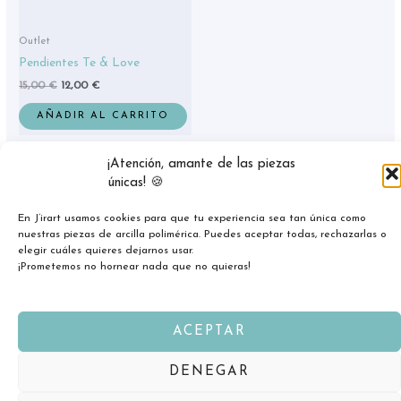
Outlet
Pendientes Te & Love
15,00
€
12,00
€
AÑADIR AL CARRITO
¡Atención, amante de las piezas
únicas! 🍪
En J’irart usamos cookies para que tu experiencia sea tan única como
nuestras piezas de arcilla polimérica. Puedes aceptar todas, rechazarlas o
elegir cuáles quieres dejarnos usar.
¡Prometemos no hornear nada que no quieras!
ACEPTAR
Copyright © 2026 jirart.com
DENEGAR