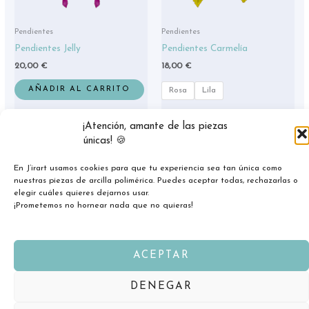
pue
eleg
Pendientes
Pendientes
en
Pendientes Jelly
Pendientes Carmelía
la
20,00
€
18,00
€
pág
de
AÑADIR AL CARRITO
Rosa
Lila
pro
SELECCIONAR
¡Atención, amante de las piezas
OPCIONES
únicas! 🍪
En J’irart usamos cookies para que tu experiencia sea tan única como
nuestras piezas de arcilla polimérica. Puedes aceptar todas, rechazarlas o
elegir cuáles quieres dejarnos usar.
¡Prometemos no hornear nada que no quieras!
ACEPTAR
Copyright © 2026 jirart.com
DENEGAR