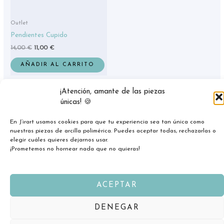
Outlet
Pendientes Cupido
14,00
€
11,00
€
AÑADIR AL CARRITO
¡Atención, amante de las piezas
únicas! 🍪
En J’irart usamos cookies para que tu experiencia sea tan única como
nuestras piezas de arcilla polimérica. Puedes aceptar todas, rechazarlas o
elegir cuáles quieres dejarnos usar.
¡Prometemos no hornear nada que no quieras!
ACEPTAR
Copyright © 2026 jirart.com
DENEGAR