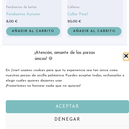
Pendientes de botón
Collares
Pendientes Autumn
Collar Pearl
8,00
€
20,00
€
AÑADIR AL CARRITO
AÑADIR AL CARRITO
¡Atención, amante de las piezas
únicas! 🍪
En J’irart usamos cookies para que tu experiencia sea tan única como
nuestras piezas de arcilla polimérica. Puedes aceptar todas, rechazarlas o
elegir cuáles quieres dejarnos usar.
¡Prometemos no hornear nada que no quieras!
ACEPTAR
Copyright © 2026 jirart.com
DENEGAR