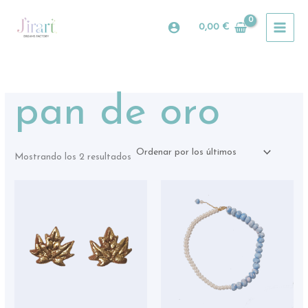
Ordenado
Ir
por
al
los
0,00
€
últimos
contenido
pan de oro
Mostrando los 2 resultados