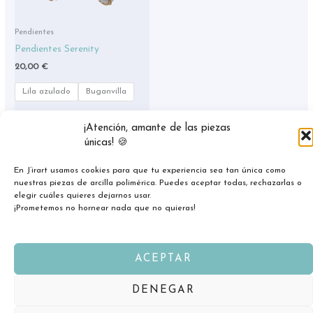
pueden
elegir
Pendientes
en
Pendientes Serenity
la
20,00
€
página
de
Lila azulado
Buganvilla
producto
SELECCIONAR
¡Atención, amante de las piezas
OPCIONES
únicas! 🍪
En J’irart usamos cookies para que tu experiencia sea tan única como
nuestras piezas de arcilla polimérica. Puedes aceptar todas, rechazarlas o
elegir cuáles quieres dejarnos usar.
¡Prometemos no hornear nada que no quieras!
ACEPTAR
Copyright © 2026 jirart.com
DENEGAR