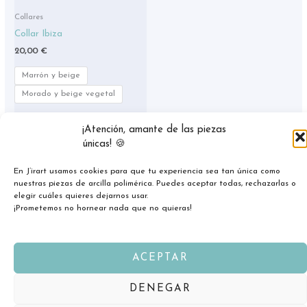
elegir
Collares
en
Collar Ibiza
la
20,00
€
página
de
Marrón y beige
producto
Morado y beige vegetal
SELECCIONAR
¡Atención, amante de las piezas
OPCIONES
únicas! 🍪
En J’irart usamos cookies para que tu experiencia sea tan única como
nuestras piezas de arcilla polimérica. Puedes aceptar todas, rechazarlas o
elegir cuáles quieres dejarnos usar.
¡Prometemos no hornear nada que no quieras!
ACEPTAR
Copyright © 2026 jirart.com
DENEGAR