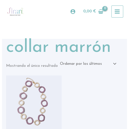
Ir
al
0,00
€
contenido
collar marrón
Mostrando el único resultado
Este
producto
tiene
múltiples
variantes.
Las
opciones
se
pueden