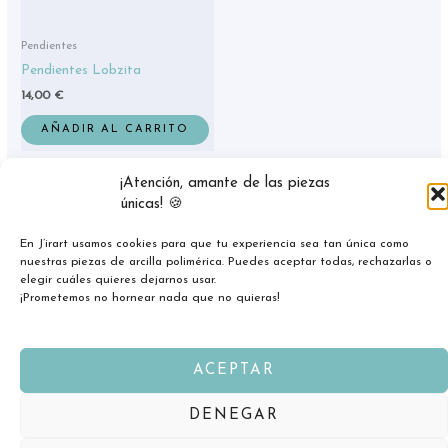
Pendientes
Pendientes Lobzita
14,00
€
AÑADIR AL CARRITO
¡Atención, amante de las piezas
únicas! 🍪
En J’irart usamos cookies para que tu experiencia sea tan única como
nuestras piezas de arcilla polimérica. Puedes aceptar todas, rechazarlas o
elegir cuáles quieres dejarnos usar.
¡Prometemos no hornear nada que no quieras!
ACEPTAR
Copyright © 2026 jirart.com
DENEGAR