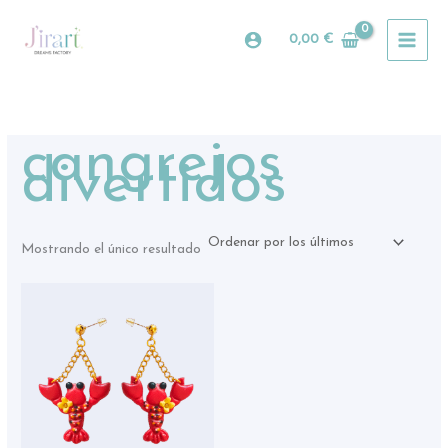
Ir
al
0,00
€
contenido
cangrejos
divertidos
Mostrando el único resultado