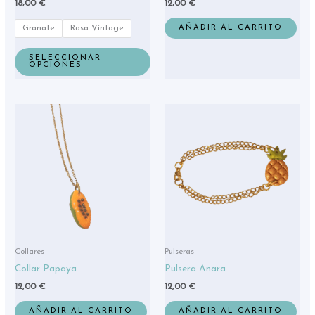
18,00
€
12,00
€
página
de
AÑADIR AL CARRITO
Granate
Rosa Vintage
producto
SELECCIONAR
OPCIONES
Collares
Pulseras
Collar Papaya
Pulsera Anara
12,00
€
12,00
€
AÑADIR AL CARRITO
AÑADIR AL CARRITO