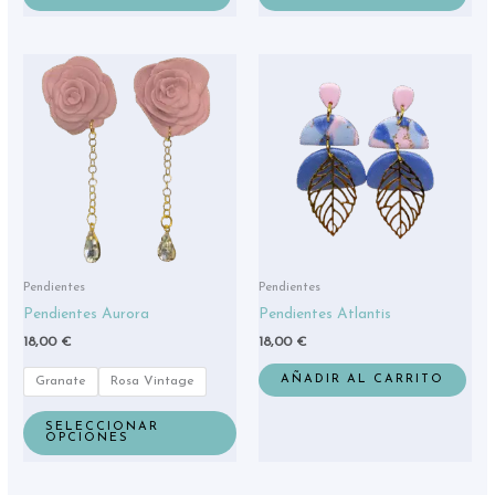
Este
producto
tiene
múltiples
variantes.
Las
opciones
se
pueden
elegir
Pendientes
Pendientes
en
Pendientes Aurora
Pendientes Atlantis
la
18,00
€
18,00
€
página
de
AÑADIR AL CARRITO
Granate
Rosa Vintage
producto
SELECCIONAR
OPCIONES