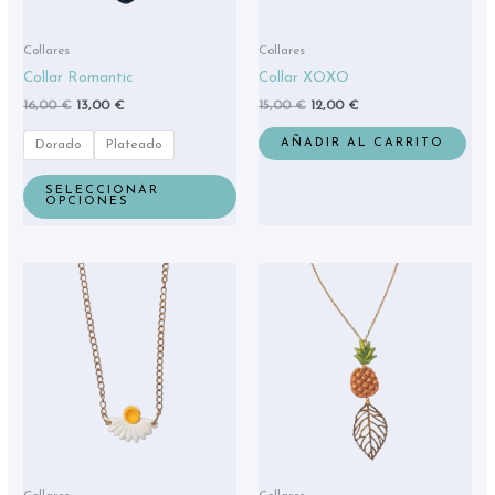
pueden
elegir
Collares
Collares
en
Collar Romantic
Collar XOXO
la
16,00
€
13,00
€
15,00
€
12,00
€
página
de
AÑADIR AL CARRITO
Dorado
Plateado
producto
SELECCIONAR
OPCIONES
Este
producto
tiene
múltiples
variantes.
Las
opciones
se
pueden
elegir