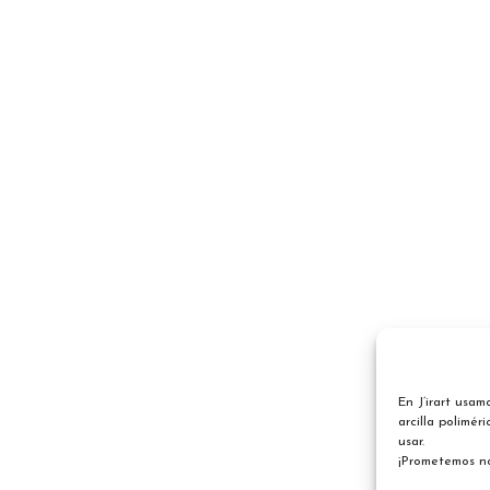
En J’irart usa
arcilla polimér
usar.
¡Prometemos n