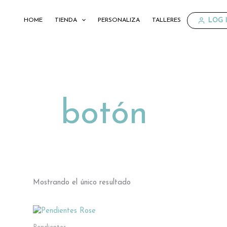
Ir
al
LOG I
HOME
TIENDA
PERSONALIZA
TALLERES
contenido
botón
Mostrando el único resultado
Este
producto