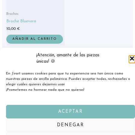
Broches
Broche Bluevera
10,00
€
AÑADIR AL CARRITO
¡Atención, amante de las piezas
únicas! 🍪
En J’irart usamos cookies para que tu experiencia sea tan única como
nuestras piezas de arcilla polimérica. Puedes aceptar todas, rechazarlas o
elegir cuáles quieres dejarnos usar.
¡Prometemos no hornear nada que no quieras!
ACEPTAR
Copyright © 2026 jirart.com
DENEGAR