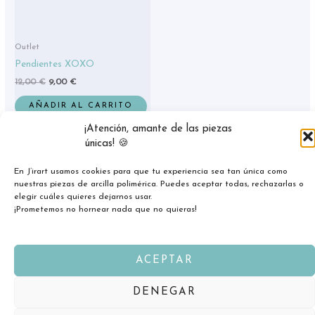
Outlet
Pendientes XOXO
12,00
€
9,00
€
AÑADIR AL CARRITO
¡Atención, amante de las piezas
únicas! 🍪
En J’irart usamos cookies para que tu experiencia sea tan única como
nuestras piezas de arcilla polimérica. Puedes aceptar todas, rechazarlas o
elegir cuáles quieres dejarnos usar.
¡Prometemos no hornear nada que no quieras!
ACEPTAR
Copyright © 2026 jirart.com
DENEGAR