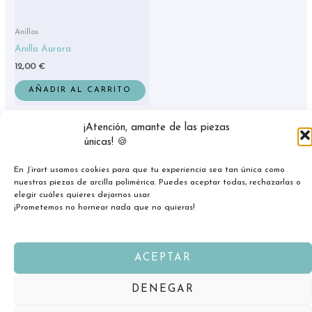
Anillos
Anillo Aurora
12,00
€
AÑADIR AL CARRITO
¡Atención, amante de las piezas
únicas! 🍪
En J’irart usamos cookies para que tu experiencia sea tan única como
nuestras piezas de arcilla polimérica. Puedes aceptar todas, rechazarlas o
elegir cuáles quieres dejarnos usar.
¡Prometemos no hornear nada que no quieras!
ACEPTAR
Copyright © 2026 jirart.com
DENEGAR