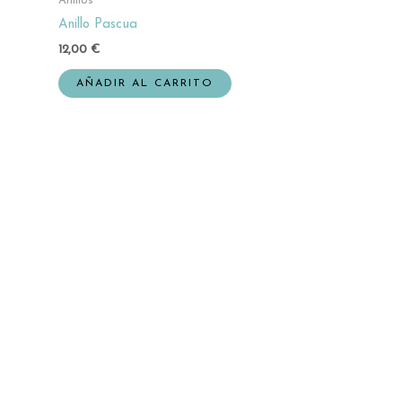
Anillos
Anillo Pascua
12,00
€
AÑADIR AL CARRITO