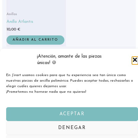
Anillos
Anillo Atlantis
10,00
€
AÑADIR AL CARRITO
¡Atención, amante de las piezas
únicas! 🍪
En J’irart usamos cookies para que tu experiencia sea tan única como
nuestras piezas de arcilla polimérica. Puedes aceptar todas, rechazarlas o
elegir cuáles quieres dejarnos usar.
¡Prometemos no hornear nada que no quieras!
ACEPTAR
Copyright © 2026 jirart.com
DENEGAR