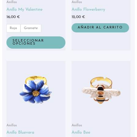
Anillos
Anillos
en
Anillo My Valentine
Anillo Flowerberry
la
16,00
€
12,00
€
página
de
AÑADIR AL CARRITO
Rojo
Granate
producto
SELECCIONAR
OPCIONES
Anillos
Anillos
Anillo Bluevera
Anillo Bee