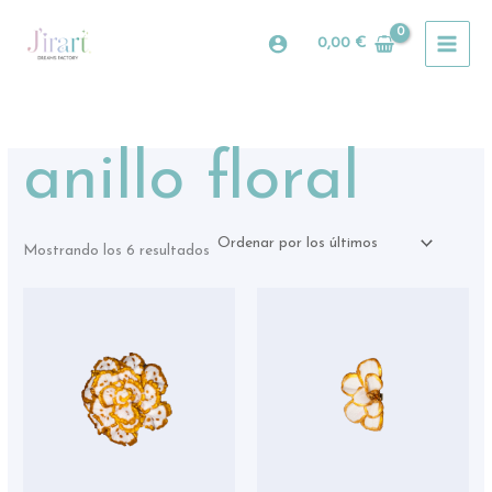
Ordenado
Ir
por
al
los
0,00
€
últimos
contenido
anillo floral
Mostrando los 6 resultados
Est
pro
tie
múl
var
La
opc
se
pue