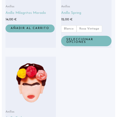
eleg
Anillos
Anillos
en
Anillo Milagritos Morado
Anillo Spring
la
14,00
€
12,00
€
pág
de
AÑADIR AL CARRITO
Blanco
Rosa Vintage
pro
SELECCIONAR
OPCIONES
Anillos