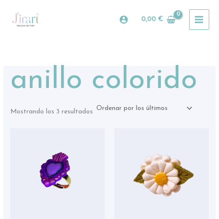
Ordenado
Ir
por
al
los
0,00
€
últimos
contenido
anillo colorido
Mostrando los 3 resultados
Est
pro
tie
múl
var
La
opc
se
pue